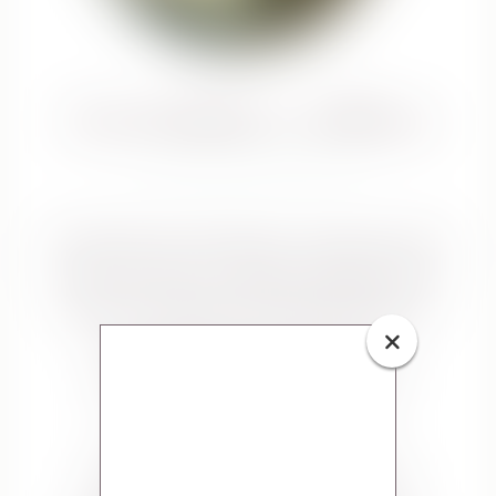
Actividades y talleres
Desde Manar Psicología y Terapia Gestalt
queremos ofrecer espacios grupales para
mejorar el bienestar de las personas. En
×
estos tiempos creemos de vital
importancia facilitar espacios de
encuentro en los que poder
compartirnos, escucharnos y
acompañarnos. Apostamos por un