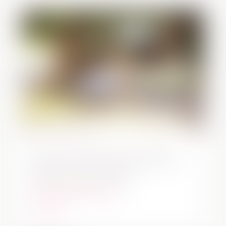
Apoyo mutuo para personas
mayores de 65 años.
Talleres
,
Talleres regulares
leer más