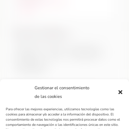
Talleres
,
Talleres regulares
leer más
Tipo de talleres:
Hablemos de…
Talleres
Talleres puntuales
Talleres regulares
Gestionar el consentimiento
Etiquetas de los talleres:
de las cookies
Para ofrecer las mejores experiencias, utilizamos tecnologías como las
Actividades para el bienestar
apoyo mutuo
cookies para almacenar y/o acceder a la información del dispositivo. El
consentimiento de estas tecnologías nos permitirá procesar datos como el
autoconocimiento
biodanza
ceremonia
comportamiento de navegación o las identificaciones únicas en este sitio.