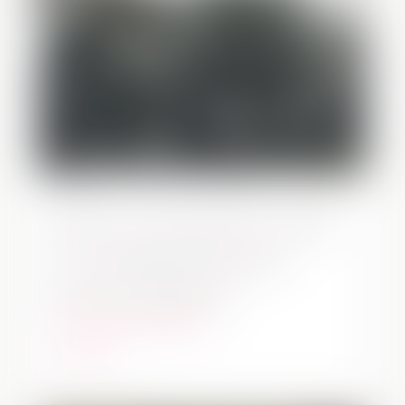
Raíces en movimiento. Grupo
de acompañamiento para
personas migrantes
Talleres
,
Talleres regulares
leer más