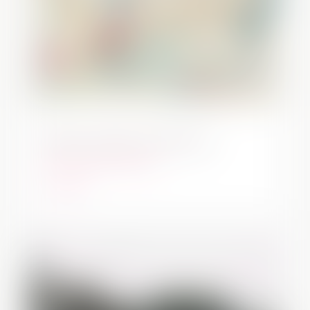
Manar desde el Interior
Talleres
,
Talleres regulares
leer más