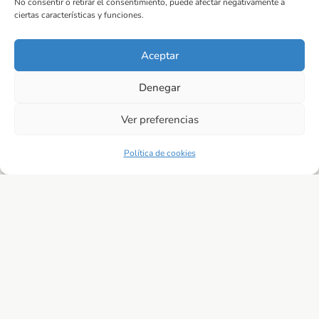
No consentir o retirar el consentimiento, puede afectar negativamente a
circulo maternidad
circulo mujeres
corporal
cuerpo
ciertas características y funciones.
duelo
encuentros
fuerza
grupo
hablemos de
Aceptar
mayores 65 años
menopausia
migrantes
movimiento
Denegar
muerte
mujeres
Pilates
raices
suelo pelvico
Talleres y/o grupos terapéuticos
Ver preferencias
yoga
Política de cookies