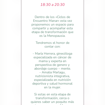
18:30 a 20:30

Dentro de los «Ciclos de
Encuentro Manar» esta vez
Talleres y/o cursos formativos
proponemos un espacio para
compartir y acompañar esta
etapa de transformación que
es la Menopausia.

Tendremos el honor de
contar con:
- María Herrera, ginecóloga
Talleres y/o cursos artísticos
especializada en cáncer de
mama y experta en
perspectiva de genero y
abordaje cuerpo – mente.

- Amalia Marlagu,
nutricionista integrativa,
especializada en nutrición
deportiva y salud hormonal
en la mujer.
Actividades para el bienestar
Si estas en esta etapa de
transformación, cerca o
quieres saber un poquito más