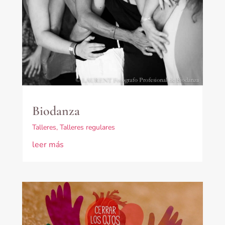
Biodanza
Talleres
,
Talleres regulares
leer más