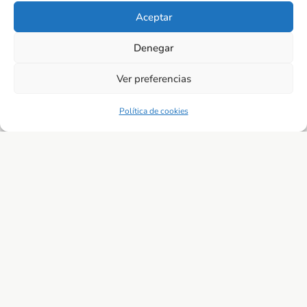
Aceptar
Denegar
Ver preferencias
Grupo de acompañamiento
Política de cookies
tras la muerte de un ser
querido
Talleres
,
Talleres regulares
leer más