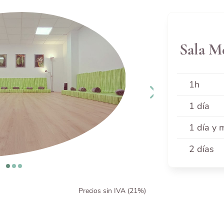
Sala M
1h
1 día
1 día y 
2 días
Precios sin IVA (21%)