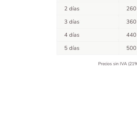
2 días
260
3 días
360
4 días
440
5 días
500
Precios sin IVA (21