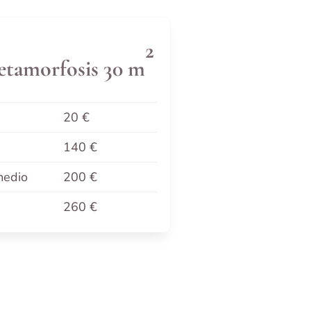
2
etamorfosis 30 m
20 €
140 €
medio
200 €
260 €