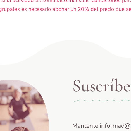
n si la actividad es semanal o mensual. Contáctenos par
 grupales es necesario abonar un 20% del precio que se
Suscríbe
Mantente informad@ 