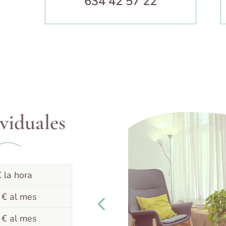
634 42 57 22
viduales
 la hora
 € al mes
 € al mes